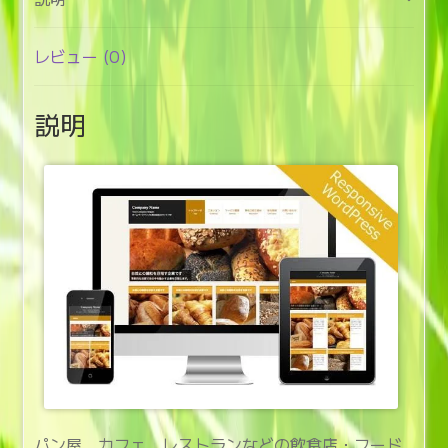
ビ
ス
(ab077)
レビュー (0)
個
説明
パン屋、カフェ、レストランなどの飲食店・フード