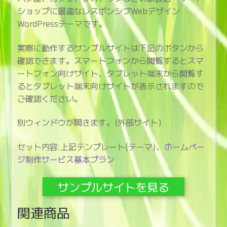
ショップに最適なレスポンシブWebデザイン
WordPressテーマです。
実際に動作するサンプルサイトは下記のボタンから
確認できます。スマートフォンから閲覧するとスマ
ートフォン向けサイト、タブレット端末から閲覧す
るとタブレット端末向けサイトが表示されますので
ご確認ください。
別ウィンドウが開きます。(外部サイト)
セット内容:上記テンプレート(テーマ)、
ホームペー
ジ制作サービス基本プラン
サンプルサイトを見る
関連商品