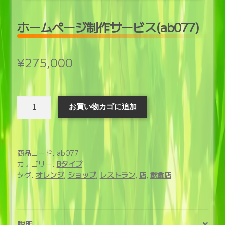
開
ホームページ制作サービス(ab077)
¥
275,000
ホ
お買い物カゴに追加
ー
ム
ペ
ー
商品コード:
ab077
ジ
カテゴリー:
Bタイプ
タグ:
オレンジ
,
ショップ
,
レストラン
,
店
,
飲食店
制
作
サ
ー
説明