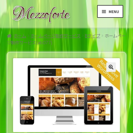
ナ
コ
MENU
ビ
ン
ゲ
テ
ー
ン
ホーム
シ
ツ
ホーム
ホームページ制作サービス
Bタイプ
ホームペー
ジ制作サービス(ab077)
ョ
へ
サ
商品
ン
ス
ブ
へ
キ
メ
サ
ご利用案内メニュー
ス
ッ
ニ
ブ
キ
プ
ュ
メ
サ
利用規約等メニュー
ッ
ー
ニ
ブ
プ
を
ュ
メ
展
ー
ニ
開
を
ュ
展
ー
開
を
展