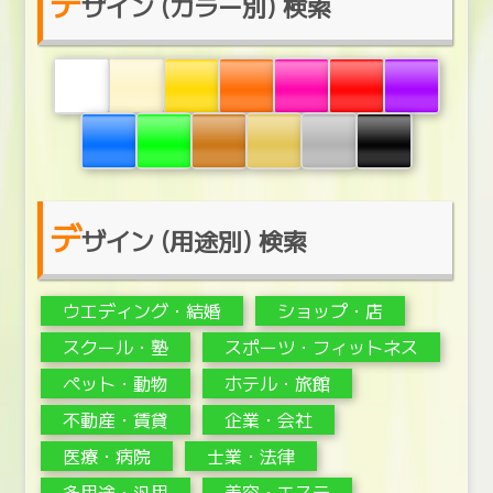
デ
ザイン (カラー別) 検索
デ
ザイン (用途別) 検索
ウエディング・結婚
ショップ・店
スクール・塾
スポーツ・フィットネス
ペット・動物
ホテル・旅館
不動産・賃貸
企業・会社
医療・病院
士業・法律
多用途・汎用
美容・エステ