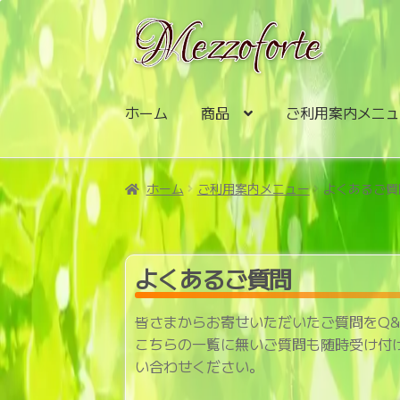
ナ
コ
ビ
ン
ゲ
テ
ー
ン
シ
ツ
ホーム
商品
ご利用案内メニ
ョ
へ
ン
ス
へ
キ
ホーム
ご利用案内メニュー
よくあるご質
ス
ッ
キ
プ
ッ
プ
よくあるご質問
皆さまからお寄せいただいたご質問をQ
こちらの一覧に無いご質問も随時受け付
い合わせください。