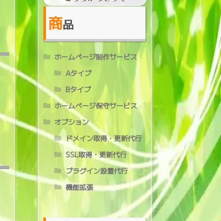
商
品
ホームページ制作サービス
Aタイプ
Bタイプ
ホームページ保守サービス
オプション
ドメイン取得・更新代行
SSL取得・更新代行
プラグイン設置代行
機能拡張