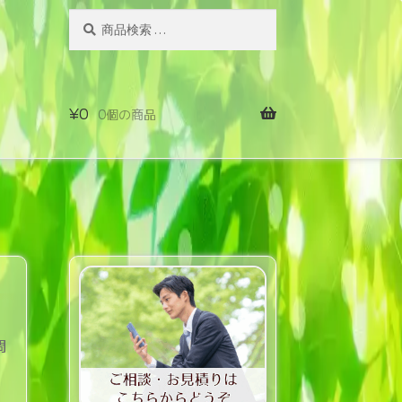
検
検
索
索
対
象:
¥
0
0個の商品
問