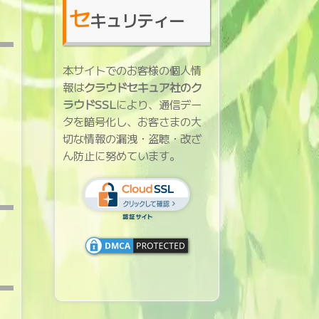
セ
キュリティー
本サイトでのお客様の個人情
報は
クラウドセキュア社のク
ラウドSSL
により、通信デー
タを暗号化し、お客さまの大
切な情報の漏洩・盗聴・改ざ
ん防止に努めています。