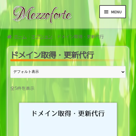
ナ
コ
MENU
ビ
ン
ゲ
テ
ー
ン
ホーム
シ
ツ
ホーム
オプション
ドメイン取得・更新代行
ョ
へ
サ
商品
ン
ス
ドメイン取得・更新代行
ブ
へ
キ
メ
サ
ホームページ制作サービス
ス
ッ
ブ
ニ
キ
プ
メ
ュ
ホームページ保守サービス
ッ
ニ
ー
全5件を表示
プ
ュ
サ
オプション
を
ー
ブ
展
を
メ
ドメイン取得・更新代行
開
展
ニ
開
ュ
SSL取得・更新代行
ー
を
プラグイン設置代行