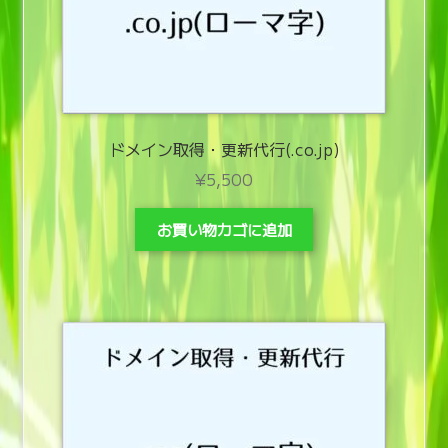
展
開
機能拡張
サ
ご利用案内メニュー
ブ
メ
サ
利用規約等メニュー
ドメイン取得・更新代行(.co.jp)
ニ
ブ
¥
5,500
ュ
メ
ー
ニ
お買い物カゴに追加
を
ュ
展
ー
開
を
展
開