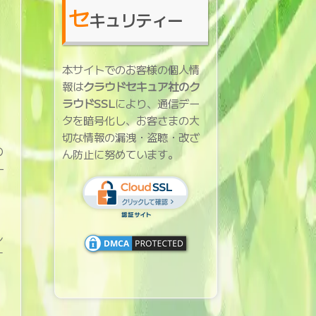
セ
キュリティー
本サイトでのお客様の個人情
報は
クラウドセキュア社のク
ラウドSSL
により、通信デー
タを暗号化し、お客さまの大
切な情報の漏洩・盗聴・改ざ
の
ん防止に努めています。
ー
。
レ
す