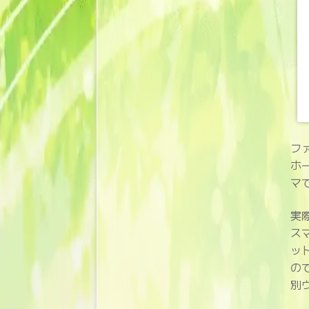
フ
ホ
マ
実
ス
ッ
の
別