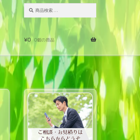
検
検
索
索
対
象:
¥
0
0個の商品