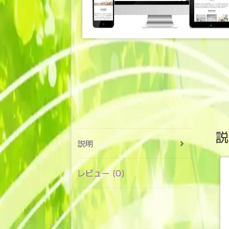
説
説明
レビュー (0)