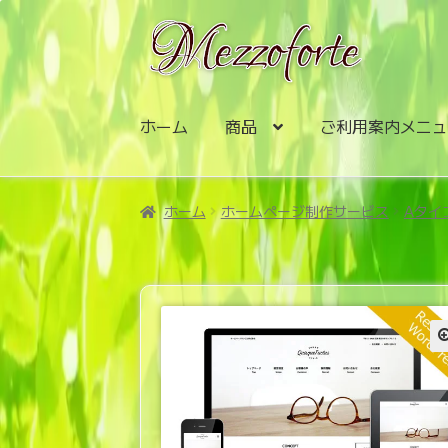
ナ
コ
ビ
ン
ゲ
テ
ー
ン
シ
ツ
ホーム
商品
ご利用案内メニ
ョ
へ
ン
ス
へ
キ
ホーム
ホームページ制作サービス
Aタイ
ス
ッ
キ
プ
ッ
プ