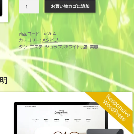
ホ
お買い物カゴに追加
ー
ム
ペ
ー
商品コード:
aa264
ジ
カテゴリー:
Aタイプ
タグ:
エステ
,
ショップ
,
ホワイト
,
店
,
美容
制
作
サ
ー
明
ビ
ス
(aa264)
個