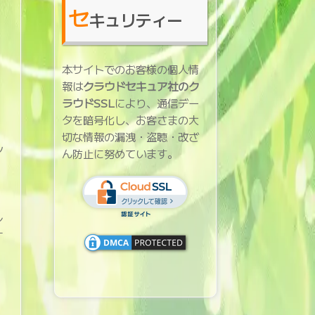
セ
キュリティー
本サイトでのお客様の個人情
報は
クラウドセキュア社のク
ラウドSSL
により、通信デー
タを暗号化し、お客さまの大
切な情報の漏洩・盗聴・改ざ
シ
ん防止に努めています。
。
レ
す