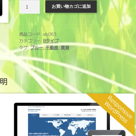
ホ
お買い物カゴに追加
ー
ム
ペ
ー
商品コード:
ab063
ジ
カテゴリー:
Bタイプ
タグ:
ブルー
,
不動産
,
賃貸
制
作
サ
ー
明
ビ
ス
(ab063)
個