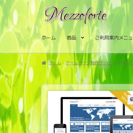
ナ
コ
ビ
ン
ゲ
テ
ー
ン
シ
ツ
ホーム
商品
ご利用案内メニ
ョ
へ
ン
ス
へ
キ
ホーム
ホームページ制作サービス
Bタイ
ス
ッ
キ
プ
ッ
プ