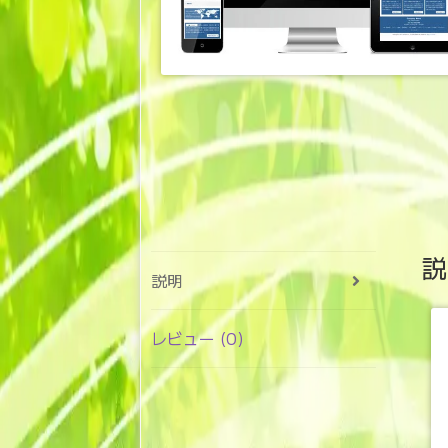
説
説明
レビュー (0)