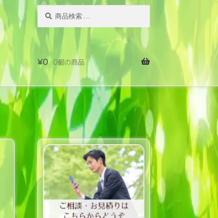
検
検
索
索
対
象:
¥
0
0個の商品