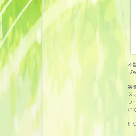
不
ブW
実
ス
ッ
の
別