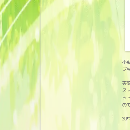
不
ブW
実
ス
ッ
の
別