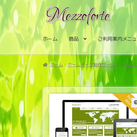
ナ
コ
ビ
ン
ゲ
テ
ー
ン
シ
ツ
ホーム
商品
ご利用案内メニ
ョ
へ
ン
ス
へ
キ
ホーム
ホームページ制作サービス
Bタイ
ス
ッ
キ
プ
ッ
プ