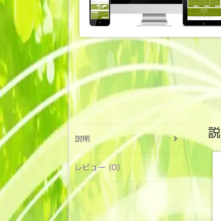
説
説明
レビュー (0)