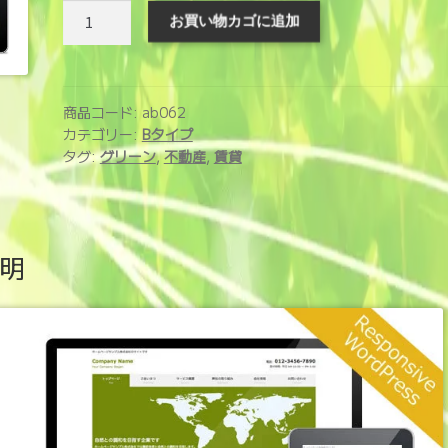
ホ
お買い物カゴに追加
ー
ム
ペ
ー
商品コード:
ab062
ジ
カテゴリー:
Bタイプ
タグ:
グリーン
,
不動産
,
賃貸
制
作
サ
ー
明
ビ
ス
(ab062)
個