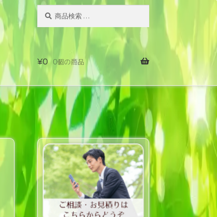
検
検
索
索
対
象:
¥
0
0個の商品