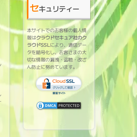
セ
キュリティー
本サイトでのお客様の個人情
報は
クラウドセキュア社のク
ラウドSSL
により、通信デー
タを暗号化し、お客さまの大
切な情報の漏洩・盗聴・改ざ
シ
ん防止に努めています。
。
レ
す