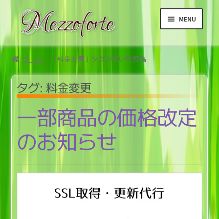
ナ
コ
MENU
ビ
ン
ゲ
テ
ー
ン
ホーム
シ
ツ
ホーム
「料金変更」タグの付いた投稿
ョ
へ
サ
商品
ン
ス
タグ:
料金変更
ブ
へ
キ
メ
サ
ご利用案内メニュー
一部商品の価格改定
ス
ッ
ニ
ブ
キ
プ
ュ
メ
サ
利用規約等メニュー
のお知らせ
ッ
ー
ニ
ブ
プ
を
ュ
メ
展
ー
ニ
開
を
ュ
展
ー
開
を
展