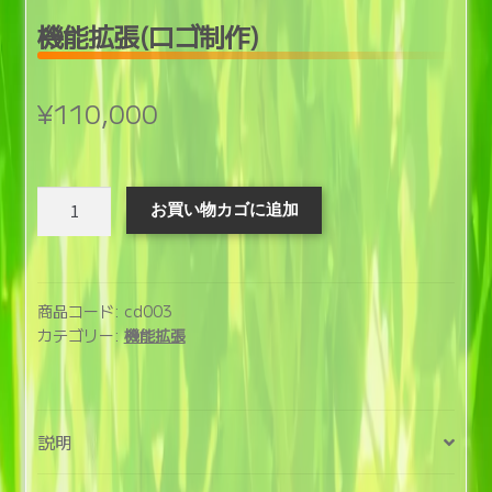
開
機能拡張(ロゴ制作)
¥
110,000
機
お買い物カゴに追加
能
拡
張
(ロ
商品コード:
cd003
ゴ
カテゴリー:
機能拡張
制
作)
個
説明