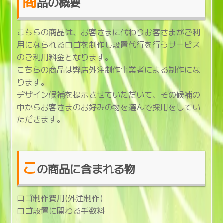
商
品の概要
こちらの商品は、お客さまに代わりお客さまがご利
用になられるロゴを制作し設置代行を行うサービス
のご利用料金となります。
こちらの商品は弊店外注制作事業者による制作にな
ります。
デザイン候補を提示させていただいて、その候補の
中からお客さまのお好みの物を選んで採用をしてい
ただきます。
こ
の商品に含まれる物
ロゴ制作費用(外注制作)
ロゴ設置に関わる手数料