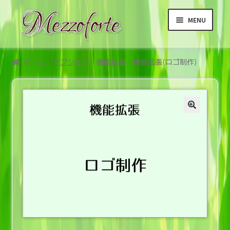
ナ
コ
MENU
ビ
ン
ゲ
テ
ー
ン
ホーム
シ
ツ
ホーム
オプション
機能拡張
機能拡張(ロゴ制作)
ョ
へ
サ
商品
ン
ス
ブ
へ
キ
メ
サ
ご利用案内メニュー
ス
ッ
ニ
ブ
キ
プ
ュ
メ
サ
利用規約等メニュー
ッ
ー
ニ
ブ
プ
を
ュ
メ
展
ー
ニ
開
を
ュ
展
ー
開
を
展