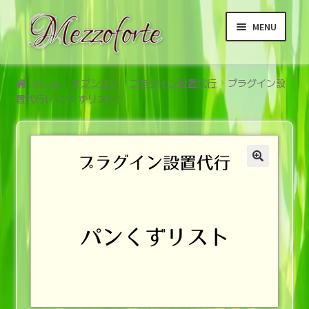
ナ
コ
MENU
ビ
ン
ゲ
テ
ー
ン
ホーム
シ
ツ
ホーム
オプション
プラグイン設置代行
プラグイン設
置代行(パンくずリスト)
ョ
へ
サ
商品
ン
ス
ブ
へ
キ
メ
サ
ご利用案内メニュー
ス
ッ
ニ
ブ
キ
プ
ュ
メ
サ
利用規約等メニュー
ッ
ー
ニ
ブ
プ
を
ュ
メ
展
ー
ニ
開
を
ュ
展
ー
開
を
展