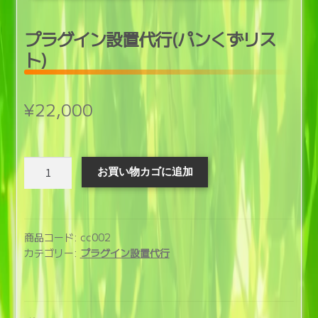
開
プラグイン設置代行(パンくずリス
ト)
¥
22,000
プ
お買い物カゴに追加
ラ
グ
イ
ン
商品コード:
cc002
設
カテゴリー:
プラグイン設置代行
置
代
行