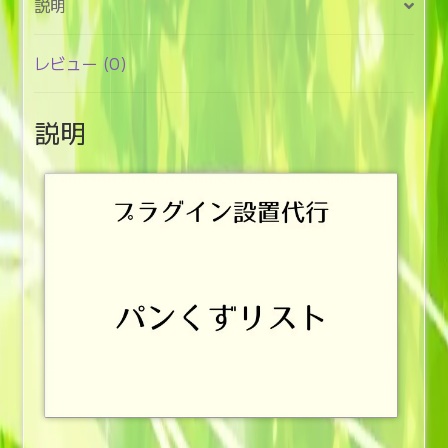
説明
(パ
ン
く
レビュー (0)
ず
リ
説明
ス
ト)
個