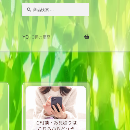
検
検
索
索
対
象:
¥
0
0個の商品