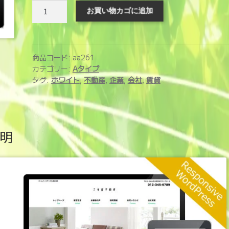
ホ
お買い物カゴに追加
ー
ム
ペ
ー
商品コード:
aa261
ジ
カテゴリー:
Aタイプ
タグ:
ホワイト
,
不動産
,
企業
,
会社
,
賃貸
制
作
サ
ー
明
ビ
ス
(aa261)
個