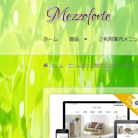
ナ
コ
ビ
ン
ゲ
テ
ー
ン
シ
ツ
ホーム
商品
ご利用案内メニ
ョ
へ
ン
ス
へ
キ
ホーム
ホームページ制作サービス
Aタイ
ス
ッ
キ
プ
ッ
プ