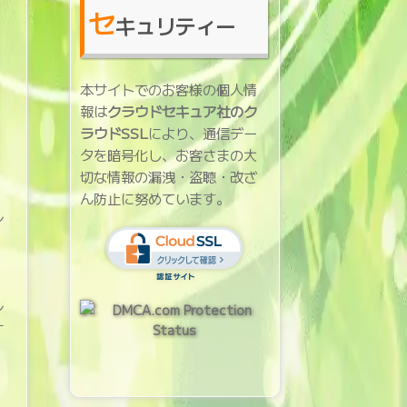
セ
キュリティー
本サイトでのお客様の個人情
報は
クラウドセキュア社のク
ラウドSSL
により、通信デー
タを暗号化し、お客さまの大
切な情報の漏洩・盗聴・改ざ
、
ん防止に努めています。
レ
。
。
レ
す