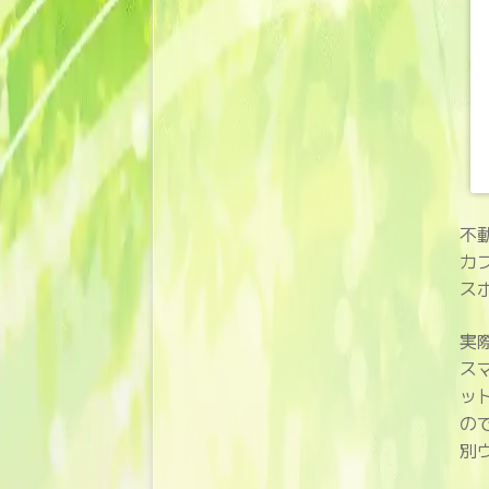
不
カ
ス
実
ス
ッ
の
別