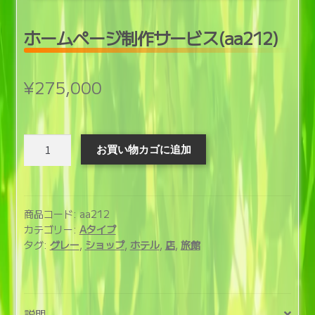
開
ホームページ制作サービス(aa212)
¥
275,000
ホ
お買い物カゴに追加
ー
ム
ペ
ー
商品コード:
aa212
ジ
カテゴリー:
Aタイプ
タグ:
グレー
,
ショップ
,
ホテル
,
店
,
旅館
制
作
サ
ー
説明