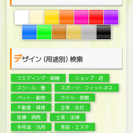
デ
ザイン (用途別) 検索
ウエディング・結婚
ショップ・店
スクール・塾
スポーツ・フィットネス
ペット・動物
ホテル・旅館
不動産・賃貸
企業・会社
医療・病院
士業・法律
多用途・汎用
美容・エステ