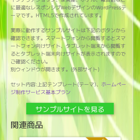
に最適なレスポンシブWebデザインのWordPressテ
ーマです。HTML5で作成されています。
実際に動作するサンプルサイトは下記のボタンから
確認できます。スマートフォンから閲覧するとスマ
ートフォン向けサイト、タブレット端末から閲覧す
るとタブレット端末向けサイトが表示されますので
ご確認ください。
別ウィンドウが開きます。(外部サイト)
セット内容:上記テンプレート(テーマ)、
ホームペー
ジ制作サービス基本プラン
サンプルサイトを見る
関連商品