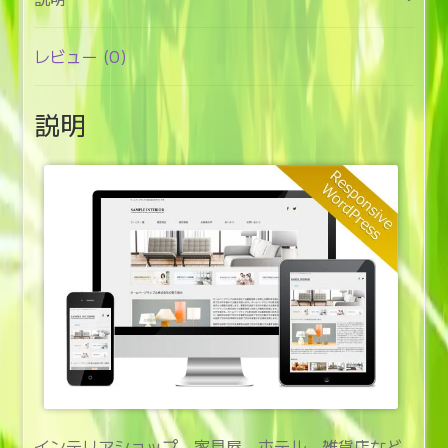
ビ
ス
(aa212)
レビュー (0)
個
説明
インテリアショップ、家具屋、ホテル、雑貨店など