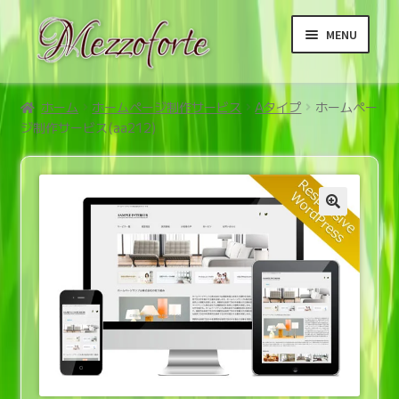
ナ
コ
MENU
ビ
ン
ゲ
テ
ー
ン
ホーム
シ
ツ
ホーム
ホームページ制作サービス
Aタイプ
ホームペー
ジ制作サービス(aa212)
ョ
へ
サ
商品
ン
ス
ブ
へ
キ
メ
サ
ご利用案内メニュー
ス
ッ
ニ
ブ
キ
プ
ュ
メ
サ
利用規約等メニュー
ッ
ー
ニ
ブ
プ
を
ュ
メ
展
ー
ニ
開
を
ュ
展
ー
開
を
展