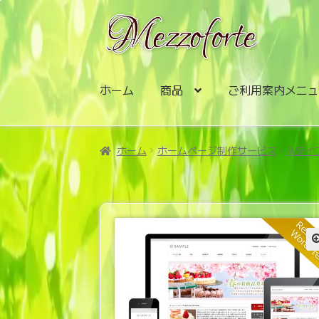
ナ
コ
ビ
ン
ゲ
テ
ー
ン
シ
ツ
ホーム
商品
ご利用案内メニ
ョ
へ
ン
ス
へ
キ
ホーム
ホームページ制作サービス
Aタイ
ス
ッ
キ
プ
ッ
プ