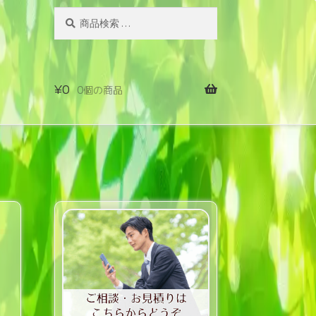
検
検
索
索
対
象:
¥
0
0個の商品