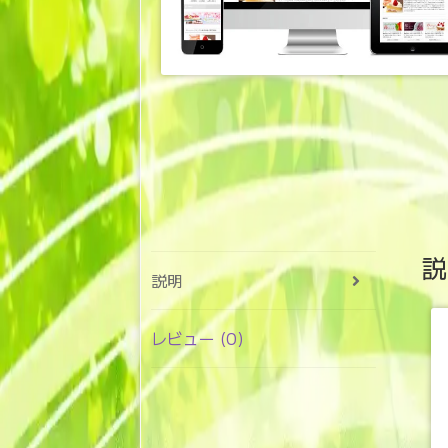
説
説明
レビュー (0)