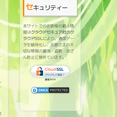
セ
キュリティー
本サイトでのお客様の個人情
報は
クラウドセキュア社のク
ラウドSSL
により、通信デー
タを暗号化し、お客さまの大
切な情報の漏洩・盗聴・改ざ
ー
ん防止に努めています。
。
レ
す
ス