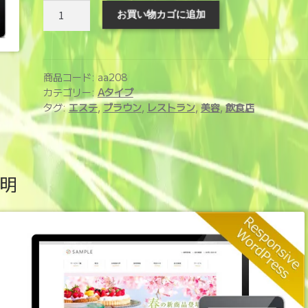
ホ
お買い物カゴに追加
ー
ム
ペ
ー
商品コード:
aa208
ジ
カテゴリー:
Aタイプ
タグ:
エステ
,
ブラウン
,
レストラン
,
美容
,
飲食店
制
作
サ
ー
明
ビ
ス
(aa208)
個