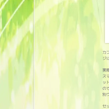
カ
ジ
実
ス
ッ
の
別
セ