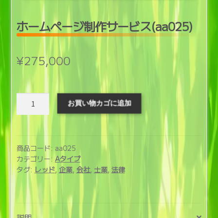
開
ホームページ制作サービス(aa025)
¥
275,000
ホ
お買い物カゴに追加
ー
ム
ペ
ー
商品コード:
aa025
ジ
カテゴリー:
Aタイプ
タグ:
レッド
,
企業
,
会社
,
士業
,
法律
制
作
サ
ー
説明