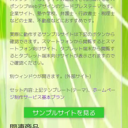
ポンシブWebデザインのワードプレステーマです。
企業サイト、塾や学校、弁護士・行政書士・税理士
などの士業、不動産などにおすすめです。
実際に動作するサンプルサイトは下記のボタンから
確認できます。スマートフォンから閲覧するとスマ
ートフォン向けサイト、タブレット端末から閲覧す
るとタブレット端末向けサイトが表示されますので
ご確認ください。
別ウィンドウが開きます。(外部サイト)
セット内容:上記テンプレート(テーマ)、
ホームペー
ジ制作サービス基本プラン
サンプルサイトを見る
関連商品