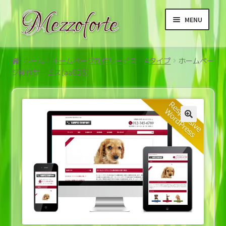
ナ
コ
MENU
ビ
ン
ゲ
テ
ー
ン
ホーム
シ
ツ
ホーム
ホームページ制作サービス
Aタイプ
ホームペー
ジ制作サービス(aa025)
ョ
へ
サ
商品
ン
ス
ブ
へ
キ
メ
サ
ご利用案内メニュー
ス
ッ
ニ
ブ
キ
プ
ュ
メ
サ
利用規約等メニュー
ッ
ー
ニ
ブ
プ
を
ュ
メ
展
ー
ニ
開
を
ュ
展
ー
開
を
展