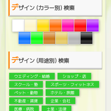
デ
ザイン (カラー別) 検索
デ
ザイン (用途別) 検索
ウエディング・結婚
ショップ・店
スクール・塾
スポーツ・フィットネス
ペット・動物
ホテル・旅館
不動産・賃貸
企業・会社
医療・病院
士業・法律