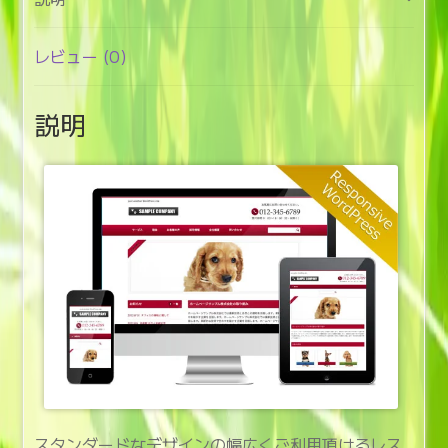
ビ
ス
(aa025)
レビュー (0)
個
説明
スタンダードなデザインの幅広くご利用頂けるレス